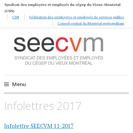
Syndicat des employées et employés du cégep du Vieux-Montréal
(CSN)
CSN
Fédération des employées et employés de services publics
Conseil central du Montréal métropolitain
SEECVM
Syndicat des employées et employés du Cégep
du Vieux Montréal
Menu
Accéder
Infolettres 2017
au
contenu
Infolettre SEECVM 11-2017